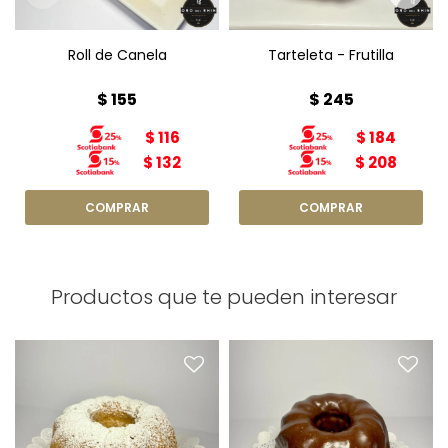
Roll de Canela
Tarteleta - Frutilla
$
155
$
245
$
116
$
184
$
132
$
208
Productos que te pueden interesar
Torta Arena
Torta Marmolada
Diámetro: 15cm
Peso: 450g