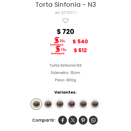
Torta Sinfonía - N3
DT7DT7.1
$
720
$
540
$
612
Torta Sinfonía N3
Diámetro: 15cm
Peso: 800g
Variantes:



