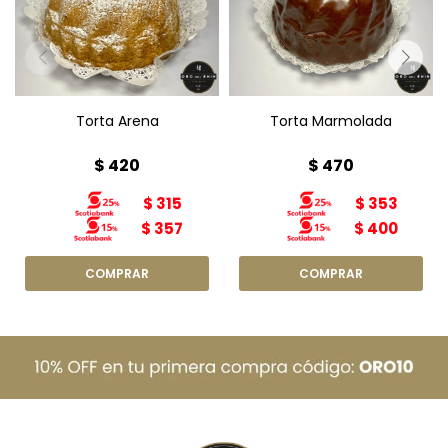
Peso: 380g
Diámetro: 15cm
Torta Arena
Torta Marmolada
$
420
$
470
$
315
$
353
$
357
$
400