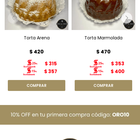
Peso: 380g
Diámetro: 15cm
Torta Arena
Torta Marmolada
$
420
$
470
$
315
$
353
$
357
$
400