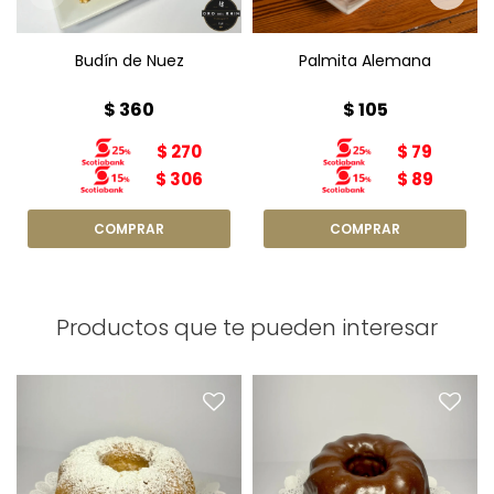
Budín de Nuez
Palmita Alemana
$
360
$
105
$
270
$
79
$
306
$
89
Productos que te pueden interesar
Torta Arena
Torta Marmolada
Diámetro: 15cm
Peso: 450g