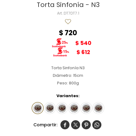
Torta Sinfonía - N3
DT7DT7.1
$
720
$
540
$
612
Torta Sinfonía N3
Diámetro: 15cm
Peso: 800g
Variantes:



