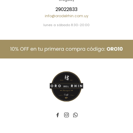
29022833
info@orodelrhin.com.uy
lunes a sábado 8:30-20:00


