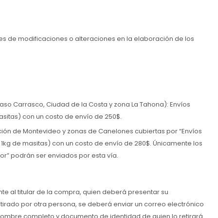
es de modificaciones o alteraciones en la elaboración de los
so Carrasco, Ciudad de la Costa y zona La Tahona): Envíos
masitas) con un costo de envío de 250$.
pción de Montevideo y zonas de Canelones cubiertas por “Envíos
a 1kg de masitas) con un costo de envío de 280$. Únicamente los
ior” podrán ser enviados por esta vía.
e al titular de la compra, quien deberá presentar su
irado por otra persona, se deberá enviar un correo electrónico
 nombre completo y documento de identidad de quien lo retirará.