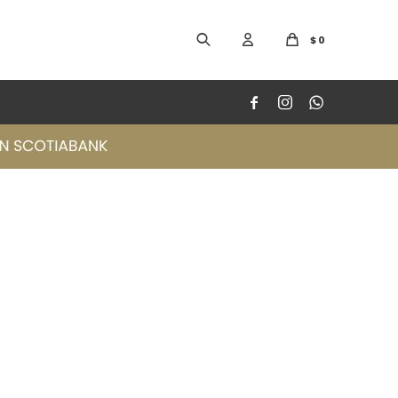
$
0


