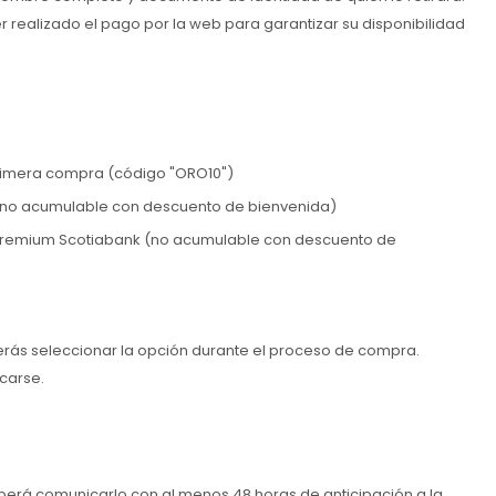
 realizado el pago por la web para garantizar su disponibilidad
rimera compra (código "ORO10")
k (no acumulable con descuento de bienvenida)
ito Premium Scotiabank (no acumulable con descuento de
erás seleccionar la opción durante el proceso de compra.
icarse.
eberá comunicarlo con al menos 48 horas de anticipación a la