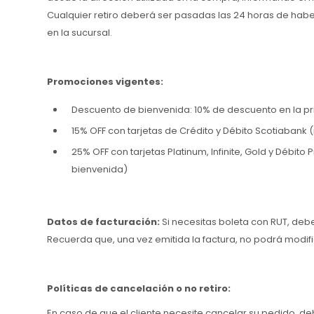
Cualquier retiro deberá ser pasadas las 24 horas de haber
en la sucursal.
Promociones vigentes:
Descuento de bienvenida: 10% de descuento en la p
15% OFF con tarjetas de Crédito y Débito Scotiaban
25% OFF con tarjetas Platinum, Infinite, Gold y Déb
bienvenida)
Datos de facturación:
Si necesitas boleta con RUT, deb
Recuerda que, una vez emitida la factura, no podrá modif
Políticas de cancelación o no retiro:
En caso de que el cliente necesite cancelar su pedido, d