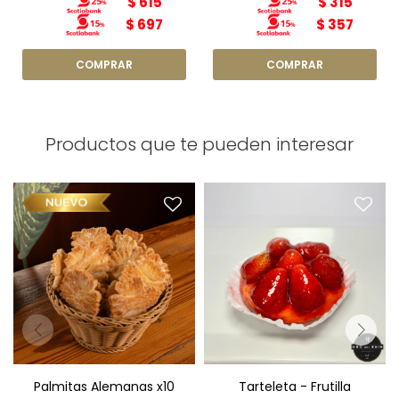
$
615
$
315
$
697
$
357
Productos que te pueden interesar
Palmitas Alemanas
Tarteleta de Frutilla x1
chicas x10
Palmitas Alemanas x10
Tarteleta - Frutilla