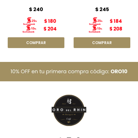
$
240
$
245
$
180
$
184
$
204
$
208