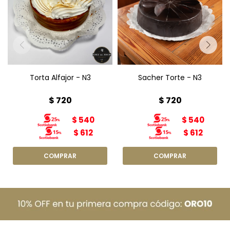
Torta Alfajor N3
Sacher Torte N3
Diámetro: 15cm
Diámetro: 15cm
Peso: 800g
Peso: 800g
Torta Alfajor - N3
Sacher Torte - N3
$
720
$
720
$
540
$
540
$
612
$
612