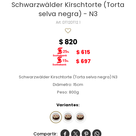
Schwarzwälder Kirschtorte (Torta
selva negra) - N3
DT12DT12.1
$
820
$
615
$
697
Schwarzwälder Kirschtorte (Torta selva negra) N3
Diámetro: 15cm
Peso: 800g
Variantes:



