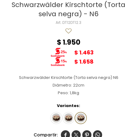
Schwarzwälder Kirschtorte (Torta
selva negra) - N6
DT12DT12.3
$
1.950
$
1.463
$
1.658
Schwarzwälder Kirschtorte (Torta selva negra) N6
Diámetro: 22cm
Peso: 1,8kg
Variantes:



