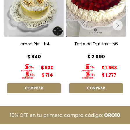
Lemon Pie N4
Tarta de Frutillas N6
Diámetro: 17cm
Diámetro: 22cm
Peso: 800g
Peso: 1,8kg
Lemon Pie - N4
Tarta de Frutillas - N6
$
840
$
2.090
$
630
$
1.568
$
714
$
1.777