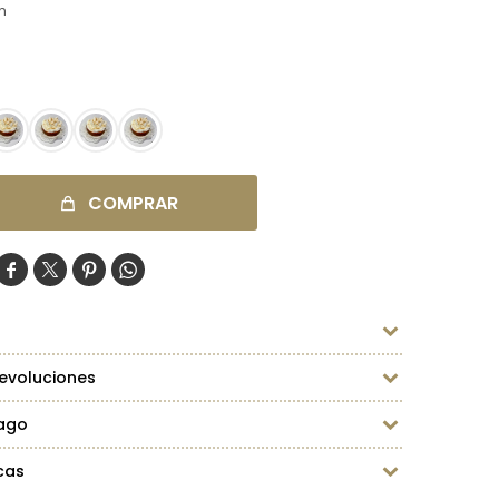
m
COMPRAR




evoluciones
ago
cas