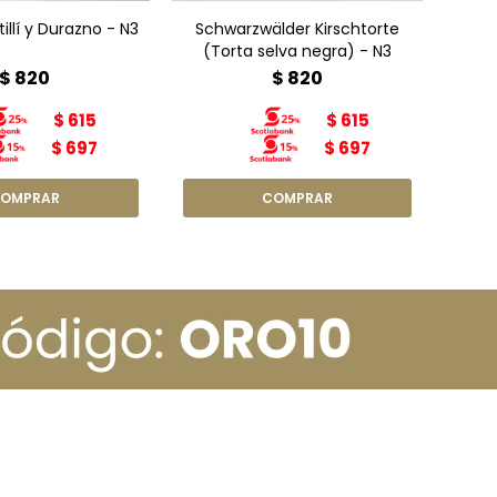
illí y Durazno - N3
Schwarzwälder Kirschtorte
(Torta selva negra) - N3
$
820
$
820
$
615
$
615
$
697
$
697