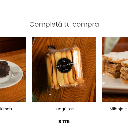
Completá tu compra
irsch x1
Lengüitas x1
M
hocolate
150g
 Kirsch
Lengüitas
Milhoja 
$
175