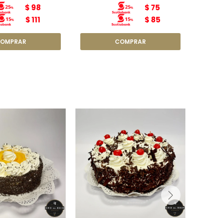
$
98
$
75
$
111
$
85
ntillí y Durazno
Schwarzwälder Kirschtorte
N3
(Torta selva negra) N3
etro: 15cm
Diámetro: 15cm
so: 800g
Peso: 800g