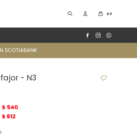
$
0



lfajor - N3
$
540
$
612
3