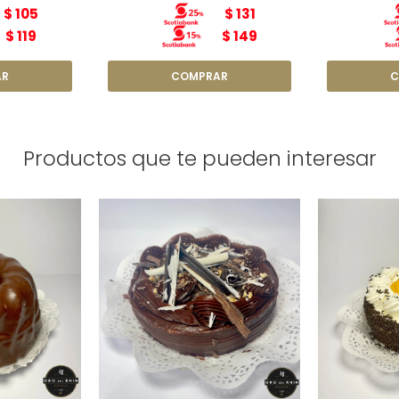
$
105
$
131
$
119
$
149
Productos que te pueden interesar
Torta Cha
olada
Torta Sinfonía N3
50g
Diámetro: 15cm
Diám
 15cm
Peso: 800g
Pe