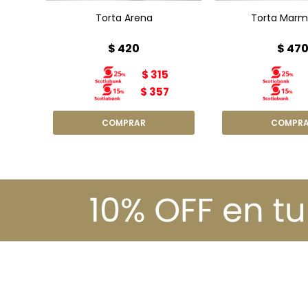
Torta Arena
Torta Marm
$
420
$
47
$
315
$
357