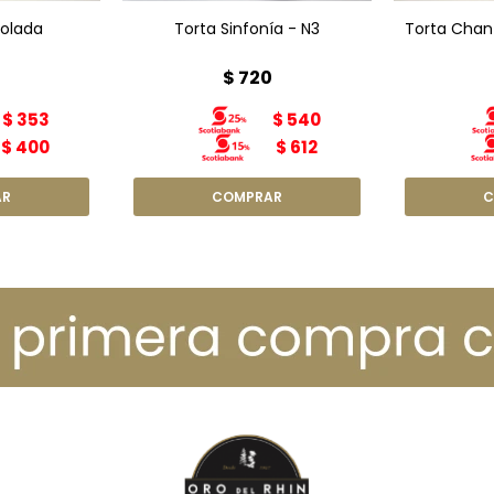
olada
Torta Sinfonía - N3
Torta Chant
0
$
720
$
353
$
540
$
400
$
612