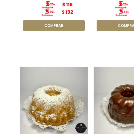
$
116
$
132
Torta Arena
Torta Marm
Diámetro: 15cm
Peso: 4
Peso: 380g
Diámetro: