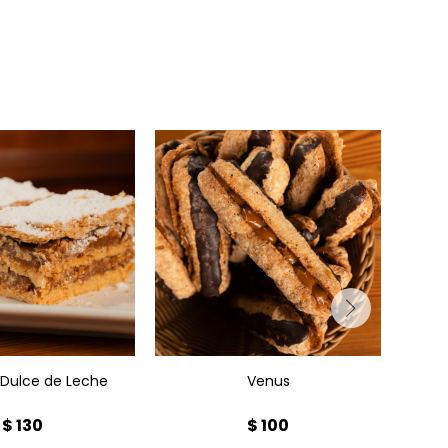
"Ob
ilhoja x1
Venus x1
cho
- Dulce de Leche
Venus
$
130
$
100