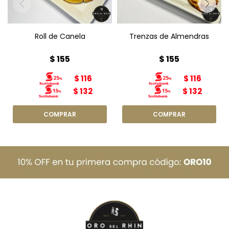
Roll de Canela
Trenzas de Almendras
$
155
$
155
$
116
$
116
$
132
$
132