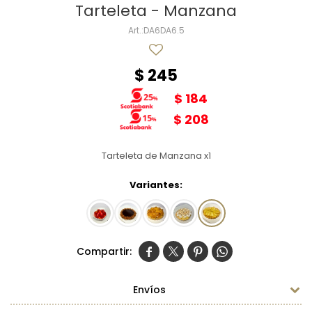
Tarteleta - Manzana
DA6DA6.5
$
245
$
184
$
208
Tarteleta de Manzana x1
Variantes:




Envíos