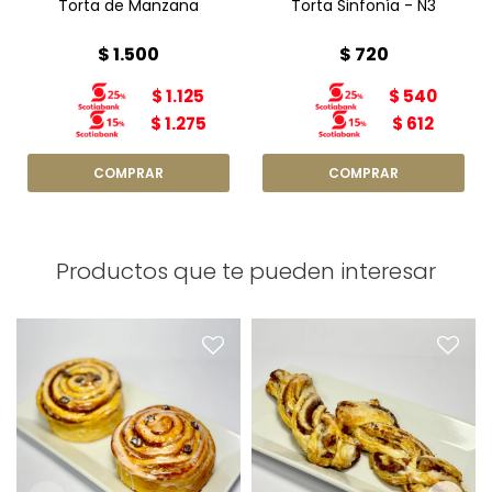
Torta de Manzana
Torta Sinfonía - N3
$
1.500
$
720
$
1.125
$
540
$
1.275
$
612
Productos que te pueden interesar
Roll de Canela x1
Trenzas de Almendras x1