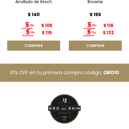
Arrollado de Kirsch
Brownie
$
140
$
155
$
105
$
116
$
119
$
132