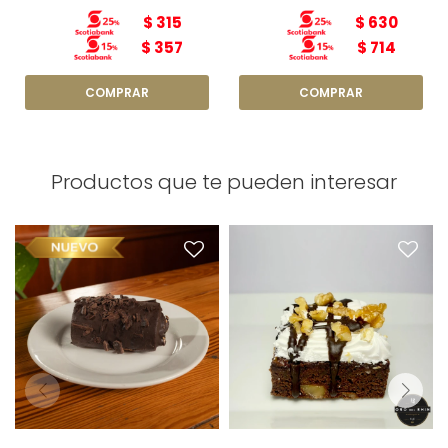
$
315
$
630
$
357
$
714
Productos que te pueden interesar
Arrollado de Kirsch x1
Brownie x1
Bañado con chocolate