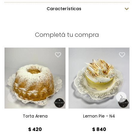
Características
Completá tu compra
Torta Arena
Lemon Pie N4
Diámetro: 15cm
Diámetro: 17cm
Peso: 380g
Peso: 800g
Torta Arena
Lemon Pie - N4
$
420
$
840