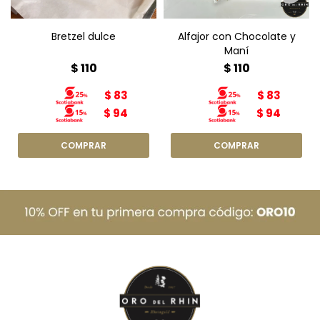
Bretzel dulce
Alfajor con Chocolate y
Maní
$
110
$
110
$
83
$
83
$
94
$
94