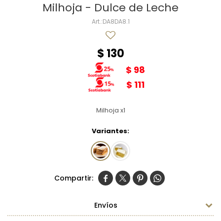
Milhoja - Dulce de Leche
DA8DA8.1
$
130
$
98
$
111
Milhoja x1
Variantes:




Envíos