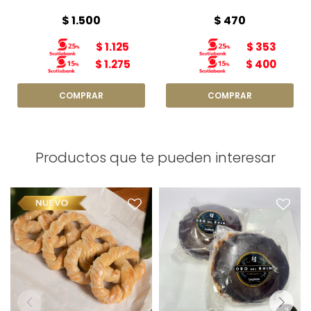
$
1.500
$
470
$
1.125
$
353
$
1.275
$
400
Productos que te pueden interesar
Alfajor con Chocolate y
Maní x1
Relleno de dulce de leche,
Bretzel dulce x1
de maicena con baño de
chocolate y maní
Peso: 160g