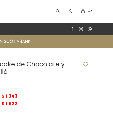
$
0



cake de Chocolate y
llá
$
1.343
$
1.522