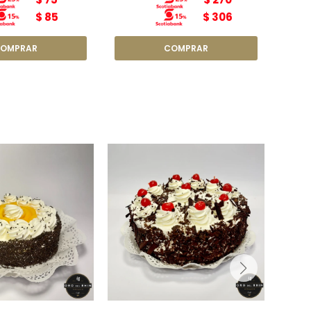
$
85
$
306
ntillí y Durazno
Schwarzwälder Kirschtorte
N6
(Torta selva negra) N6
etro: 22cm
Diámetro: 22cm
so: 1,8kg
Peso: 1,8kg