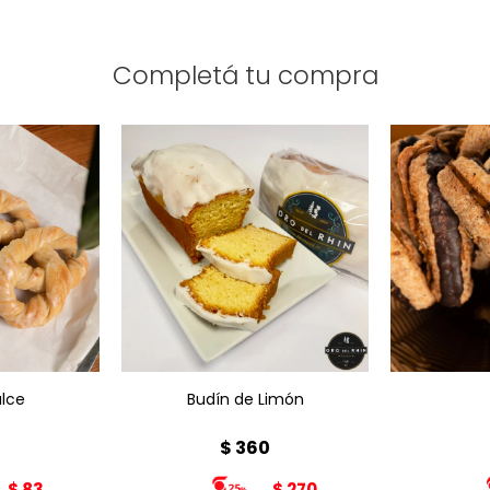
Completá tu compra
Budín de Limón x1
ce x1
Peso: 500g
ulce
Budín de Limón
$
360
$
83
$
270