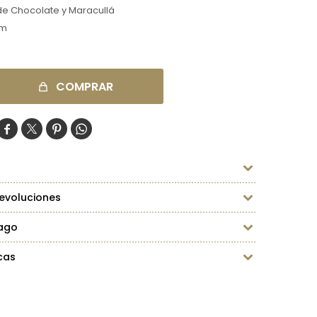
e Chocolate y Maracullá
cm
COMPRAR




evoluciones
ago
cas