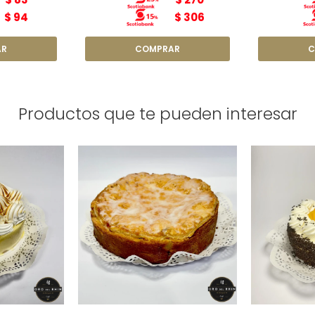
$
94
$
306
Productos que te pueden interesar
Torta Cha
e N4
Torta de Manzana
 17cm
Diámetro: 22cm
Diám
00g
Peso: 1,8kg
Pe