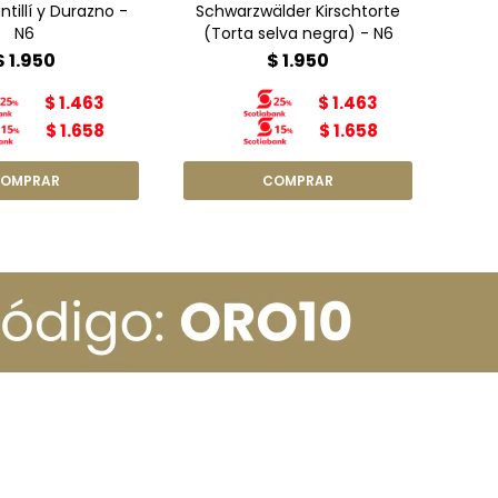
tillí y Durazno -
Schwarzwälder Kirschtorte
N6
(Torta selva negra) - N6
$
1.950
$
1.950
$
1.463
$
1.463
$
1.658
$
1.658