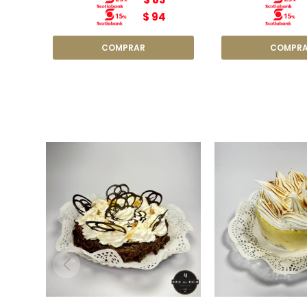
$
94
Torta Brownie N4
Lemon Pi
Diámetro: 17cm
Diámetro:
Peso: 800g
Peso: 8