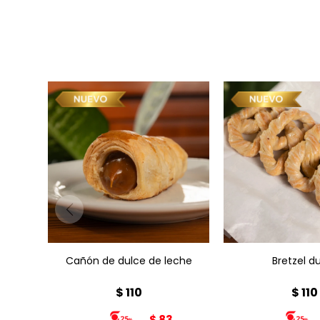
Cañón de dulce de leche
Bretzel dul
x1
Cañón de dulce de leche
Bretzel d
$
110
$
110
$
83