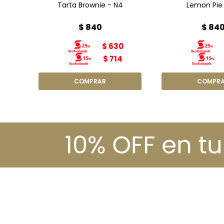
Tarta Brownie - N4
Lemon Pie
$
840
$
84
$
630
$
714