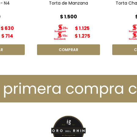
 - N4
Torta de Manzana
Torta Chan
0
$
1.500
$
630
$
1.125
$
714
$
1.275