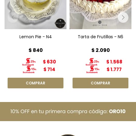
Peso: 800g
Peso: 1,8kg
Lemon Pie - N4
Tarta de Frutillas - N6
$
840
$
2.090
$
630
$
1.568
$
714
$
1.777