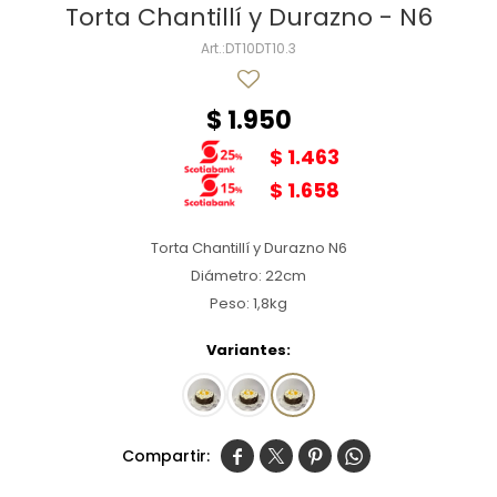
Torta Chantillí y Durazno - N6
DT10DT10.3
$
1.950
$
1.463
$
1.658
Torta Chantillí y Durazno N6
Diámetro: 22cm
Peso: 1,8kg
Variantes:



