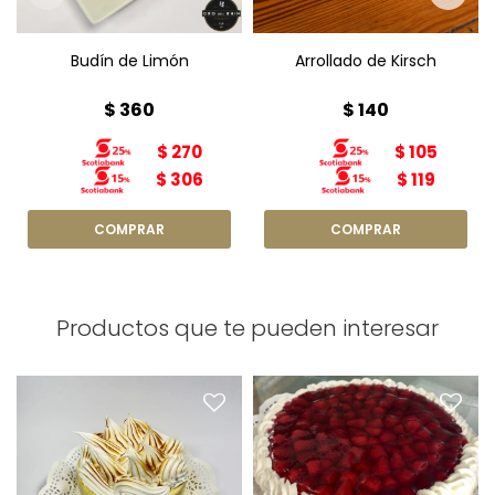
Budín de Limón
Arrollado de Kirsch
$
360
$
140
$
270
$
105
$
306
$
119
Productos que te pueden interesar
Lemon Pie N4
Tarta de Frutillas N6
Diámetro: 17cm
Diámetro: 22cm