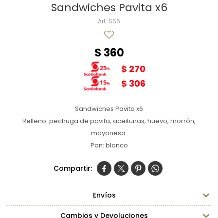
Sandwiches Pavita x6
SS6
$
360
$
270
$
306
Sandwiches Pavita x6
Relleno: pechuga de pavita, aceitunas, huevo, morrón,
mayonesa.
Pan: blanco




Envíos
Cambios y Devoluciones