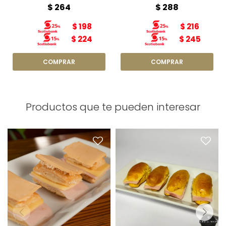
$
264
$
288
$
198
$
216
$
224
$
245
Productos que te pueden interesar
Jesuita x6
Brioche x6
Relleno: jamón y queso
Relleno: jamón y queso