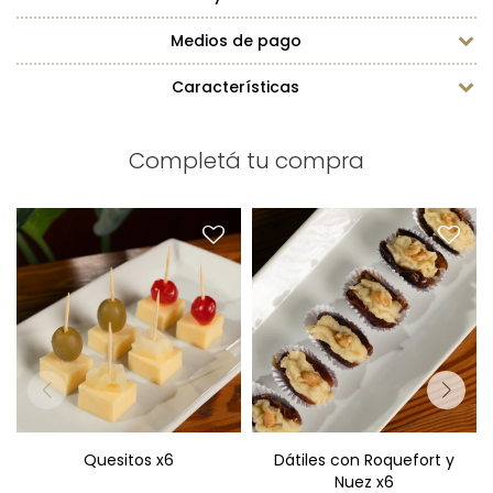
Medios de pago
Características
Completá tu compra
Quesitos x6
Dátiles con Roquefort y
cereza-ananá-aceitunas
Nuez x6
Quesitos x6
Dátiles con Roquefort y
Nuez x6