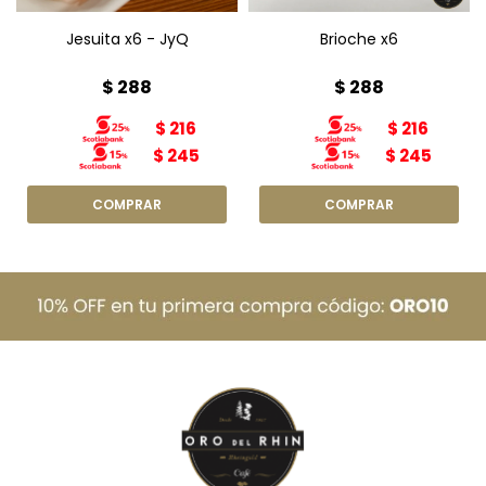
Jesuita x6 - JyQ
Brioche x6
$
288
$
288
$
216
$
216
$
245
$
245