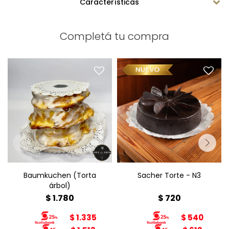
Características
Completá tu compra
Baumkuchen (Torta árbol)
Sacher Torte N3
Clásico Oro del Rhin,
Diámetro: 15cm
receta alemana
Peso: 800g
Peso: 1kg
Baumkuchen (Torta
Sacher Torte - N3
árbol)
$
1.780
$
720
$
1.335
$
540