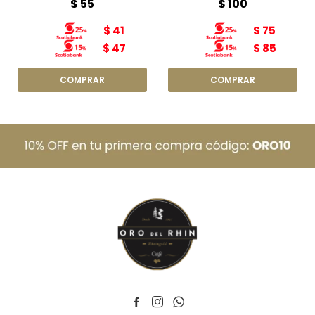
$
55
$
100
$
41
$
75
$
47
$
85


