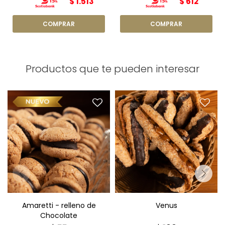
$
1.513
$
612
Productos que te pueden interesar
Amaretti relleno de
Venus x1
chocolate x1
Amaretti - relleno de
Venus
Chocolate