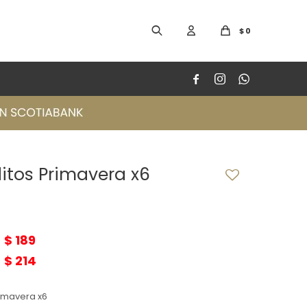
$
0



ditos Primavera x6
$
189
$
214
rimavera x6