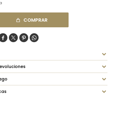
ja
COMPRAR




evoluciones
ago
cas