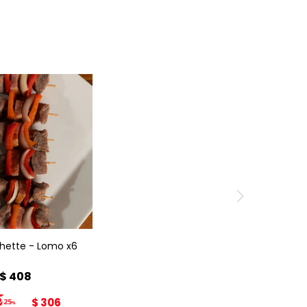
ochette de Lomo
x6
chette - Lomo x6
$
408
$
306