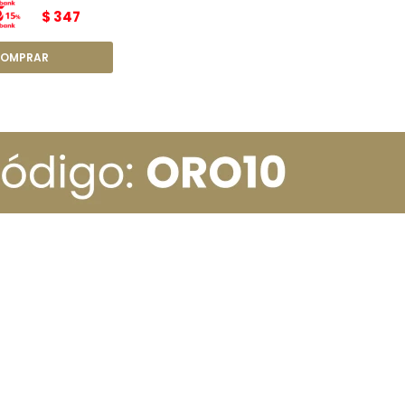
$
347