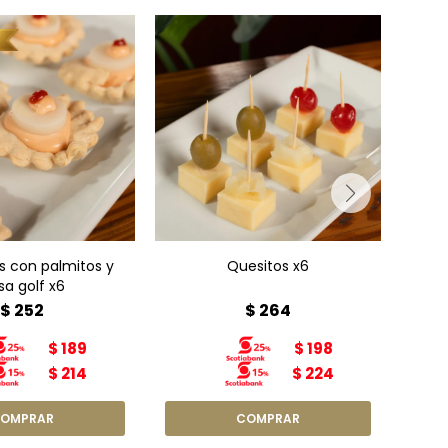
s con palmitos y
Quesitos x6
sa golf x6
cereza-ananá-aceitunas
s con palmitos y
Quesitos x6
Roul
sa golf x6
$
252
$
264
$
189
$
198
$
214
$
224