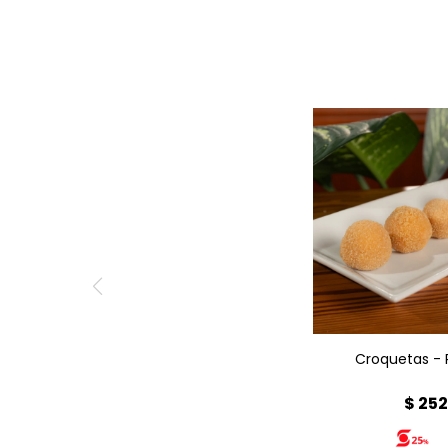
Croquetas de 
Croquetas - P
$
25