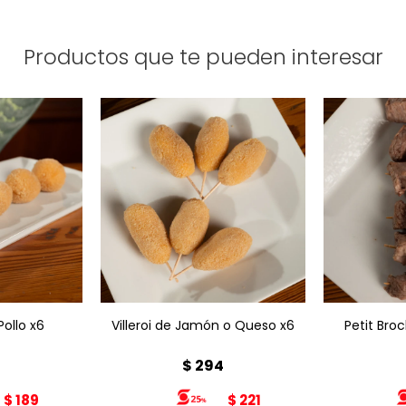
Productos que te pueden interesar
Villeroi de Jamón o Queso
Petit Br
Pollo x6
x6
ollo x6
Villeroi de Jamón o Queso x6
Petit Bro
2
$
294
$
189
$
221