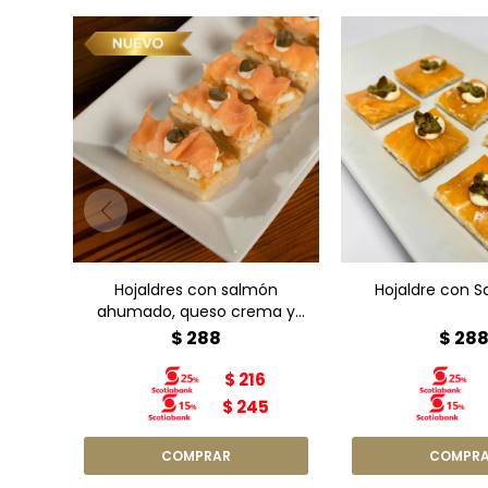
Hojaldres con salmón
Hojaldre con 
ahumado, queso crema y
Con salmón, qu
alcaparra x6
y alcapa
Hojaldres con salmón
Hojaldre con 
ahumado, queso crema y
alcaparra x6
$
288
$
28
$
216
$
245