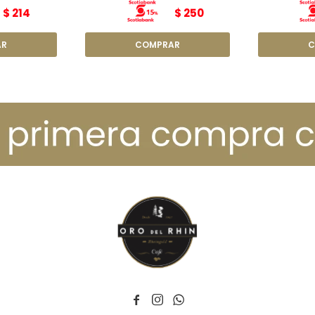
$
214
$
250


