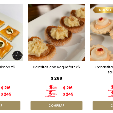
Salmón x6
Canastita
eso crema
Palmitas con Roquefort x6
sal
rra
Salmón x6
Palmitas con Roquefort x6
Canastita
sal
8
$
288
$
216
$
216
$
245
$
245