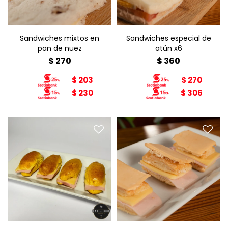
Sandwiches mixtos en
Sandwiches especial de
pan de nuez
atún x6
$
270
$
360
$
203
$
270
$
230
$
306
Brioche x6
Jesuita x6
Relleno: jamón y queso
Relleno: jamón y queso