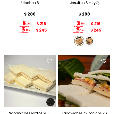
Brioche x6
Jesuita x6 - JyQ
$
288
$
288
$
216
$
216
$
245
$
245
Sandwiches Olímpicos x6
Sandwiches Mixtos x6
Relleno: jamón, queso,
Relleno: jamón y queso
lechuga, tomate, huevo,
Pan: blanco
aceitunas, mayonesa.
Pan: Blanco
Sandwiches Mixtos x6 -
Sandwiches Olímpicos x6