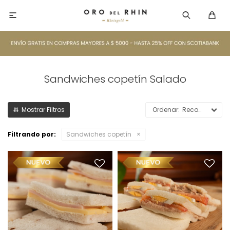

Sandwiches copetín Salado
Recomendados
Filtrando por:
Sandwiches copetín
Sandwiches mixtos x6
Sandwiches especial de
Relleno: Jamón y Queso
atún x6
Pan de Nuez