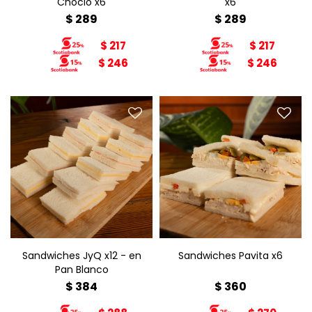
Choclo x6
x6
$
289
$
289
$
217
$
217
$
246
$
246
Sandwiches Pavita x6
Sandwiches JyQ x12
Relleno: pechuga de
Relleno: jamón o queso
pavita, aceitunas, huevo,
Pan: blanco
morrón, mayonesa.
Pan: blanco
Sandwiches JyQ x12 - en
Sandwiches Pavita x6
Pan Blanco
$
384
$
360