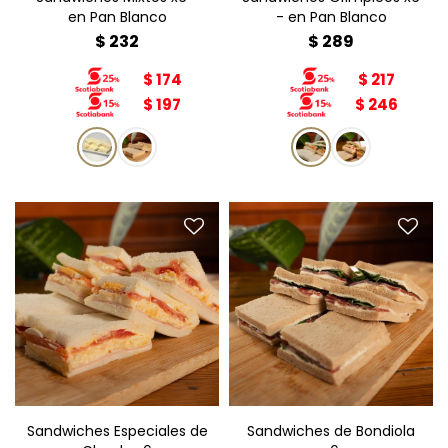
en Pan Blanco
- en Pan Blanco
$
232
$
289
$
174
$
217
$
197
$
246
Sandwiches Especiales de
Sandwiches de Bondiola
Choclo
x6
Relleno: crema de choclo,
Relleno: bondiola, rúcula,
tomate, huevo duro,
queso crema.
mayonesa.
Pan: integral
Pan: blanco
Sandwiches Especiales de
Sandwiches de Bondiola