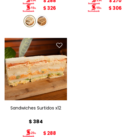
$
288
$
270
$
326
$
306
Sandwiches Surtidos x12
Pan: blanco
Sandwiches Surtidos x12
$
384
$
288