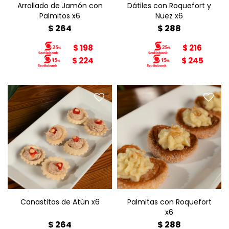
Arrollado de Jamón con
Dátiles con Roquefort y
Palmitos x6
Nuez x6
$
264
$
288
$
198
$
216
$
224
$
245
Canastitas de Atún x6
Palmitas con Roquefort x6
Canastitas de Atún x6
Palmitas con Roquefort
x6
$
264
$
288