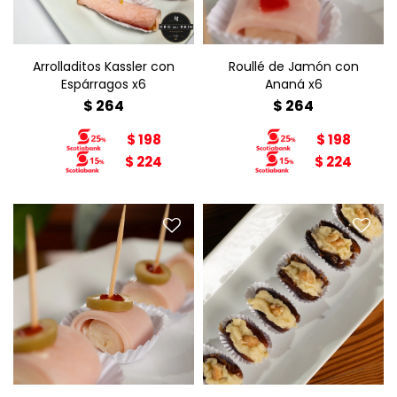
Arrolladitos Kassler con
Roullé de Jamón con
Espárragos x6
Ananá x6
$
264
$
264
$
198
$
198
$
224
$
224
Arrollado de Jamón con
Dátiles con Roquefort y
Palmitos x6
Nuez x6