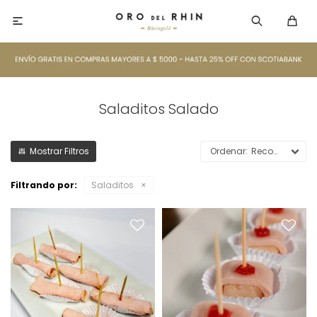

Saladitos Salado
Recomendados
Filtrando por:
Saladitos
Arrolladitos Kassler con
Roullé de Jamón con
Espárragos x6
Ananá x6