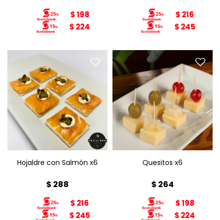
$
198
$
216
$
224
$
245
Hojaldre con Salmón x6
Quesitos x6
Con salmón, queso
cereza-ananá-aceitunas
crema y alcaparra
Hojaldre con Salmón x6
Quesitos x6
$
288
$
264
$
216
$
198
$
245
$
224