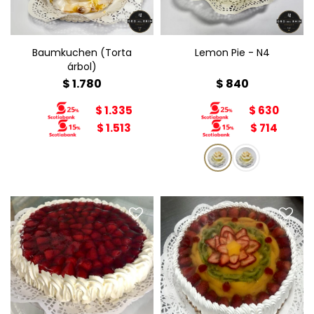
Baumkuchen (Torta
Lemon Pie - N4
árbol)
$
1.780
$
840
$
1.335
$
630
$
1.513
$
714
Tarta de Frutillas N6
Tarta de Fruta Mixta N6
Diámetro: 22cm
Diámetro: 22cm
Peso: 1,8kg
Peso: 1,8kg