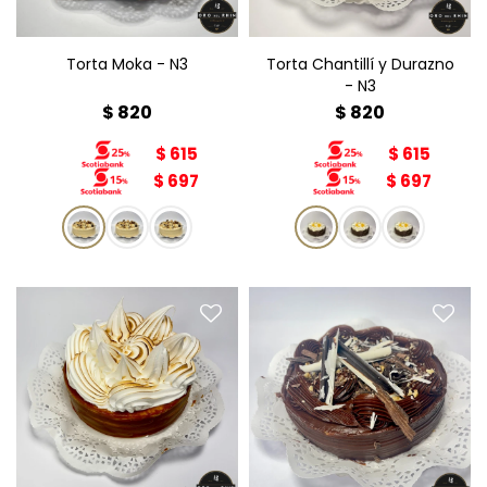
Torta Moka - N3
Torta Chantillí y Durazno
- N3
$
820
$
820
$
615
$
615
$
697
$
697
Torta Alfajor N3
Torta Sinfonía N3
Diámetro: 15cm
Diámetro: 15cm
Peso: 800g
Peso: 800g