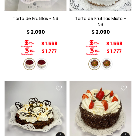
Tarta de Frutillas - N6
Tarta de Frutillas Mixta -
N6
$
2.090
$
2.090
$
1.568
$
1.568
$
1.777
$
1.777
Torta Chantillí y Frutillas
Torta Brownie N4
N3
Diámetro: 17cm
Diámetro: 15cm
Peso: 800g
Peso: 800g