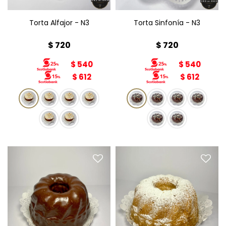
Torta Alfajor - N3
Torta Sinfonía - N3
$
720
$
720
$
540
$
540
$
612
$
612
Torta Marmolada
Torta Arena
Peso: 450g
Diámetro: 15cm
Diámetro: 15cm
Peso: 380g