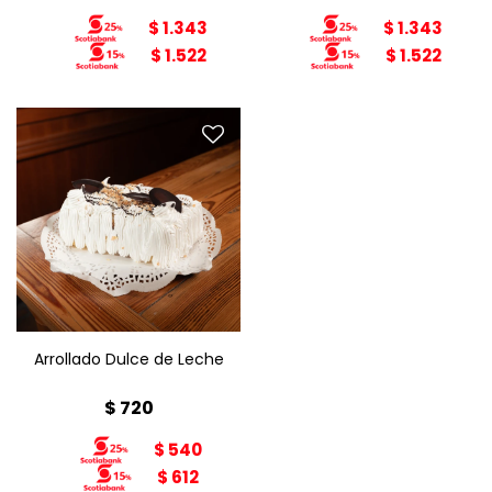
$
1.343
$
1.343
$
1.522
$
1.522
Arrollado de bizcochuelo
de vainilla con relleno de
dulce de leche decorado
con merengue italiano y
chocolate.
Arrollado Dulce de Leche
$
720
$
540
$
612