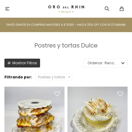

Postres y tortas Dulce
Recomendados
Filtrando por:
Postres y tortas
Baumkuchen (Torta árbol)
Lemon Pie N4
Clásico Oro del Rhin,
Diámetro: 17cm
receta alemana
Peso: 800g
Peso: 1kg