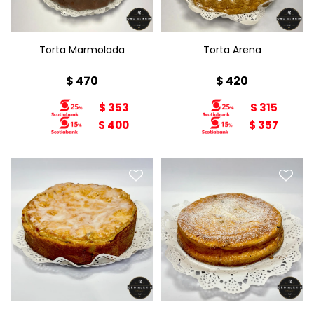
Torta Marmolada
Torta Arena
$
470
$
420
$
353
$
315
$
400
$
357
Torta de Manzana
Torta de Ricota
Diámetro: 22cm
Diámetro: 22cm
Peso: 1,8kg
Peso: 1,8kg