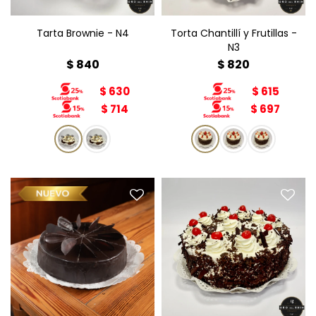
Tarta Brownie - N4
Torta Chantillí y Frutillas -
N3
$
840
$
820
$
630
$
615
$
714
$
697
Schwarzwälder Kirschtorte
Sacher Torte N3
(Torta selva negra) N3
Diámetro: 15cm
Diámetro: 15cm
Peso: 800g
Peso: 800g