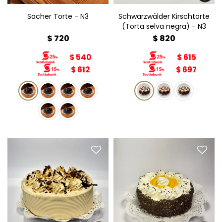
Sacher Torte - N3
Schwarzwälder Kirschtorte
(Torta selva negra) - N3
$
720
$
820
$
540
$
615
$
612
$
697
Torta Chantillí y Durazno
Torta Moka N3
N3
Diámetro: 15cm
Diámetro: 15cm
Peso: 800g
Peso: 800g