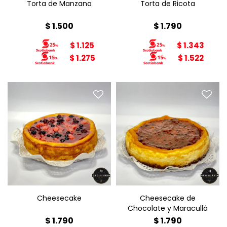
Torta de Manzana
Torta de Ricota
$
1.500
$
1.790
$
1.125
$
1.343
$
1.275
$
1.522
Cheesecake de Chocolate
Cheesecake
y Maracullá
Diámetro: 22cm
Diámetro: 22cm
Peso: 1,8kg
Peso: 1,8kg
Cheesecake
Cheesecake de
Chocolate y Maracullá
$
1.790
$
1.790